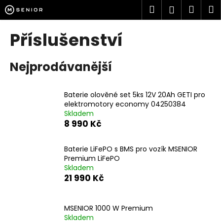
K
Přejít
Hledat
Náku
M
Přihlášen
na
o
obsah
Zpět
Zpět
košík
š
Příslušenství
í
C
k
Nejprodávanější
o
p
o
Baterie olověné set 5ks 12V 20Ah GETI pro
t
elektromotory economy 04250384
Skladem
ř
8 990 Kč
e
b
Baterie LiFePO s BMS pro vozík MSENIOR
u
Premium LiFePO
j
Skladem
21 990 Kč
e
t
e
MSENIOR 1000 W Premium
n
Skladem