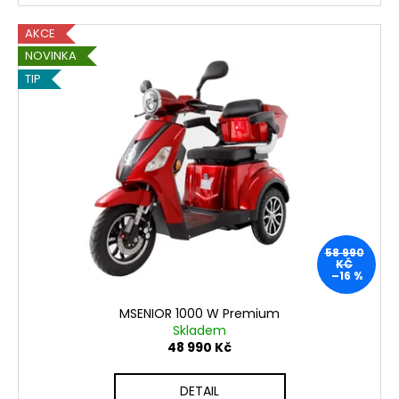
AKCE
NOVINKA
TIP
58 990
KČ
–16 %
MSENIOR 1000 W Premium
Skladem
48 990 Kč
DETAIL