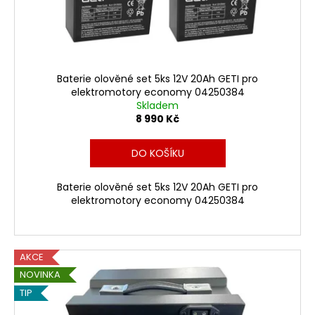
č
d
u
u
j
k
e
t
m
ů
e
Baterie olověné set 5ks 12V 20Ah GETI pro
elektromotory economy 04250384
Skladem
8 990 Kč
BATERIE
LIFEPO
S
DO KOŠÍKU
BMS
PRO
VOZÍK
Baterie olověné set 5ks 12V 20Ah GETI pro
MSENIOR
elektromotory economy 04250384
PREMIUM
LIFEPO
21
990
AKCE
Kč
NOVINKA
TIP