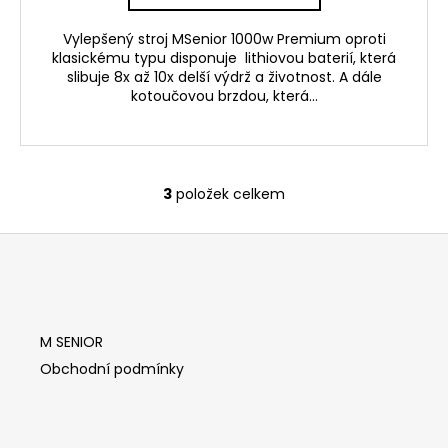
Vylepšený stroj MSenior 1000w Premium oproti
klasickému typu disponuje lithiovou baterií, která
slibuje 8x až 10x delší výdrž a životnost. A dále
kotoučovou brzdou, která...
3
položek celkem
O
v
Z
l
á
á
d
p
a
a
c
M SENIOR
t
í
í
Obchodní podmínky
p
r
v
k