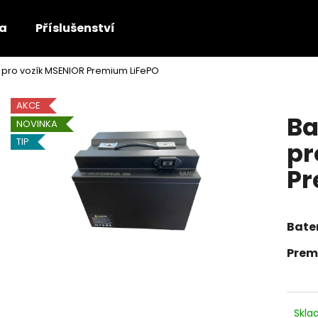
ka
Příslušenství
S pro vozík MSENIOR Premium LiFePO
Co potřebujete najít?
AKCE
Ba
NOVINKA
HLEDAT
TIP
pr
Pr
Doporučujeme
Bater
Prem
MSENIOR 1000 W ECONOMY
BATERIE OLOVĚN
Skl