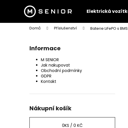
K
Přejít
na
o
Elektrická vozít
obsah
Zpět
Zpět
š
do
do
í
Domů
Příslušenství
Baterie LiFePO s BM
k
obchodu
obchodu
P
o
Informace
s
t
M SENIOR
r
Jak nakupovat
Obchodní podmínky
a
GDPR
n
Kontakt
n
í
p
Nákupní košík
a
n
MSENIOR 1000 W PREMIUM
e
0
KS /
0 KČ