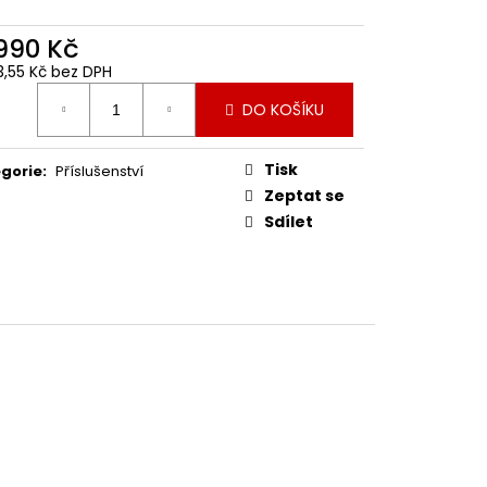
KTROMOTORY ECONOMY
 990 Kč
73,55 Kč bez DPH
ná
DO KOŠÍKU
:
Tisk
gorie
:
Příslušenství
Zeptat se
Sdílet