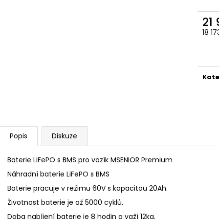
GETI PRO ELE
39 990 Kč
04250384
Původně:
49 990 Kč
21
8 990 Kč
18 1
Měr
cena
Kate
Popis
Diskuze
Baterie LiFePO s BMS pro vozík MSENIOR Premium
Náhradní baterie LiFePO s BMS
Baterie pracuje v režimu 60V s kapacitou 20Ah.
Životnost baterie je až 5000 cyklů.
Doba nabíjení baterie je 8 hodin a važí 12kg.