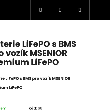
Hledat
Přihlášení
Nákupní
košík
terie LiFePO s BMS
o vozík MSENIOR
emium LiFePO
ie LiFePO s BMS pro vozík MSENIOR
ium LiFePO
É SET 5KS 12V 20AH
adem
Kód:
66