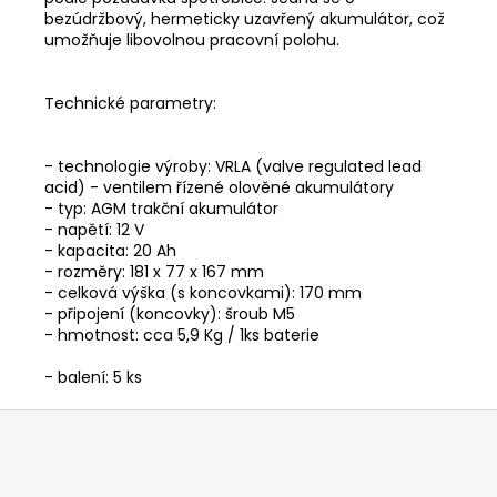
bezúdržbový, hermeticky uzavřený akumulátor, což
umožňuje libovolnou pracovní polohu.
Technické parametry:
- technologie výroby: VRLA (valve regulated lead
acid) - ventilem řízené olověné akumulátory
- typ: AGM trakční akumulátor
- napětí: 12 V
- kapacita: 20 Ah
- rozměry: 181 x 77 x 167 mm
- celková výška (s koncovkami): 170 mm
- připojení (koncovky): šroub M5
- hmotnost: cca 5,9 Kg / 1ks baterie
- balení: 5 ks
Z
á
p