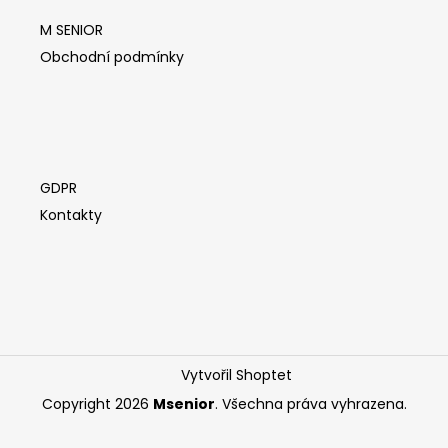
a
M SENIOR
t
í
Obchodní podmínky
GDPR
Kontakty
Vytvořil Shoptet
Copyright 2026
Msenior
. Všechna práva vyhrazena.