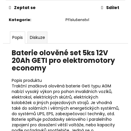
č
u
Zeptat se
Sdílet
j
e
Kategorie
:
Příslušenství
m
e
Popis
Diskuze
MSENIOR
Baterie olověné set 5ks 12V
1000
20Ah GETI pro elektromotory
W
PREMIUM
economy
48
990
Popis produktu
Kč
Trakční značková olověná baterie Geti typu AGM
Původně:
nabízí vysoký výkon pro pohon invalidních vozíků,
58
elektrokol, elektrických skútrů, elektrických
990
Kč
koloběžek a jiných pojezdových strojů. Je vhodná
také do solárních i větrných energetických systémů,
do systémů UPS, EPS, zabezpečovací techniky, atd.
Baterie splňuje požadavky sériového i paralelního
zapojení pro dosažení větší voltáže, nebo kapacity
podle požadavků spotřebiče. Jedná se o