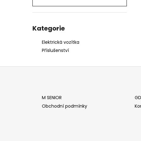
48 990 Kč
l
Původně:
58 990 Kč
Přeskočit
kategorie
Kategorie
Elektrická vozítka
Příslušenství
Z
á
p
a
M SENIOR
GD
t
Obchodní podmínky
Ko
í