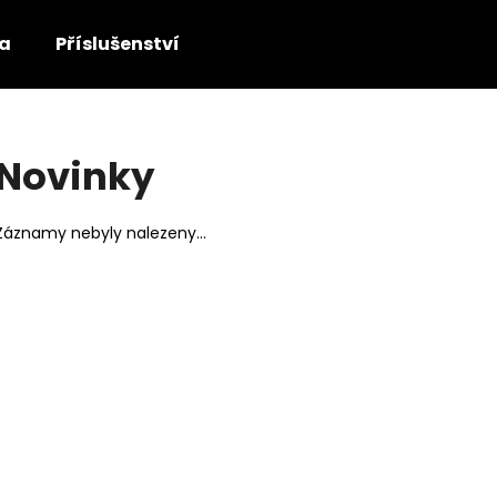
ka
Příslušenství
Co potřebujete najít?
Novinky
HLEDAT
Záznamy nebyly nalezeny...
Doporučujeme
MSENIOR 1000 W ECONOMY
BATERIE OLOVĚN